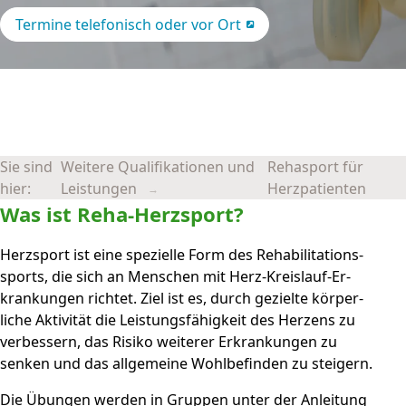
Termine telefonisch oder vor Ort
Sie sind
Weitere Qualifikationen und
Rehasport für
hier:
Leistungen
Herzpatienten
Was ist Reha-Herz­sport?
Herzsport ist eine spe­zielle Form des Re­ha­bi­li­ta­tions­
sports, die sich an Menschen mit Herz-Kreis­lauf-Er­
kran­kungen richtet. Ziel ist es, durch ge­zielte kör­per­
liche Ak­ti­vi­tät die Leistungs­fähig­keit des Her­zens zu
ver­bessern, das Risiko weiterer Er­kran­kungen zu
senken und das all­ge­meine Wohl­be­finden zu steigern.
Die Übungen werden in Gruppen unter der An­leitung