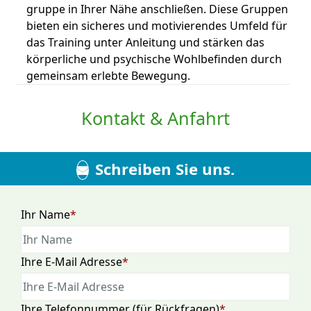
gruppe in Ihrer Nähe an­schließen. Diese Gruppen
bieten ein sicheres und mo­ti­vierendes Um­feld für
das Training unter An­leitung und stär­ken das
körper­liche und psychische Wohl­be­finden durch
ge­mein­sam er­lebte Be­wegung.
Kontakt & Anfahrt
Schreiben Sie uns.
Pflichtfeld
Ihr Name
*
Pflichtfeld
Ihre E-Mail Adresse
*
Pflichtfeld
Ihre Telefonnummer (für Rückfragen)
*