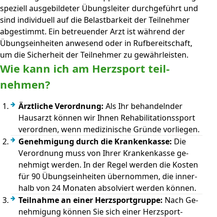
spe­ziell aus­ge­bil­de­ter Übungs­leiter durch­ge­führt und
sind in­di­vi­du­ell auf die Be­last­bar­keit der Teil­nehmer
ab­ge­stimmt. Ein be­treu­en­der Arzt ist während der
Übungs­ein­heiten an­wesend oder in Ruf­be­reit­schaft,
um die Sicher­heit der Teil­nehmer zu ge­währ­leisten.
Wie kann ich am Herz­sport teil­
nehmen?
Ärztliche Ver­ordnung:
Als Ihr be­handeln­der
Haus­arzt können wir Ihnen Re­ha­bi­li­ta­tions­sport
ver­ordnen, wenn me­di­zi­nische Grün­de vor­liegen.
Ge­neh­migung durch die Kranken­kasse:
Die
Ver­ordnung muss von Ihrer Kranken­kasse ge­
nehmigt wer­den. In der Regel wer­den die Kosten
für 90 Übungs­ein­heiten über­nommen, die inner­
halb von 24 Monaten ab­sol­viert werden können.
Teilnahme an einer Herz­sport­gruppe:
Nach Ge­
neh­migung können Sie sich einer Herz­sport­