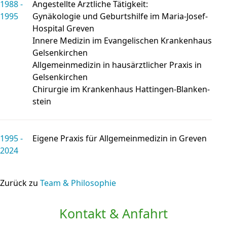
1988 -
Angestellte Ärztliche Tätig­keit:
1995
Gynäkologie und Geburts­hilfe im Maria-Josef-
Hospital Greven
Innere Medizin im Evange­lischen Kranken­haus
Gelsen­kirchen
Allgemein­medizin in haus­ärzt­licher Praxis in
Gelsen­kirchen
Chirurgie im Kranken­haus Hattingen-Blanken­
stein
1995 -
Eigene Praxis für Allgemein­medizin in Greven
2024
Zurück zu
Team & Philosophie
Kontakt & Anfahrt