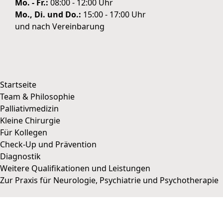
Mo. - Fr.:
08:00 - 12:00 Uhr
Mo., Di. und Do.:
15:00 - 17:00 Uhr
und nach Vereinbarung
Startseite
Team & Philosophie
Palliativmedizin
WIR VERWENDEN COOKIES
Kleine Chirurgie
zurück
Für Kollegen
COOKIE DETAILS
Check-Up und Prävention
Diagnostik
Speichern & schließen
Alle akzeptieren
Weitere Qualifikationen und Leistungen
Zur Praxis für Neurologie, Psychiatrie und Psychotherapie
Datenschutz
Impressum
Cookie Details
Zu Neurologie / Psychiatrie
||
Datenschutz
||
Impressum
||
Zur Auswahlseite