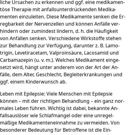
liche Ur­sachen zu er­kennen und ggf. eine medi­ka­men­
töse The­ra­pie mit an­falls­unter­drücken­den Me­di­ka­
men­ten ein­zu­leiten. Diese Me­di­ka­men­te senken die Er­
reg­bar­keit der Ner­ven­zellen und können An­fälle ver­
hin­dern oder zu­min­dest lin­dern, d. h. die Häufig­keit
von An­fällen sen­ken. Ver­schie­dene Wirk­stoffe stehen
zur Be­hand­lung zur Ver­fügung, da­runter z. B. Lamo­
trigin, Leve­ti­ra­ce­tam, Val­pro­in­säure, Laco­samid und
Car­ba­ma­ze­pin (u. v. m.). Welches Me­di­ka­ment ein­ge­
setzt wird, hängt unter an­der­em von der Art der An­
fälle, dem Alter, Ge­schlecht, Be­gleit­er­kran­kun­gen und
ggf. einem Kinder­wunsch ab.
Leben mit Epi­le­psie: Viele Menschen mit Epi­lep­sie
können – mit der rich­ti­gen Be­hand­lung – ein ganz nor­
ma­les Leben führen. Wichtig ist dabei, be­kannte An­
falls­aus­löser wie Schlaf­mangel oder eine un­regel­
mäßige Me­di­ka­ment­en­ein­nahme zu ver­mei­den. Von
be­son­derer Be­deu­tung für Be­troffe­ne ist die Ein­