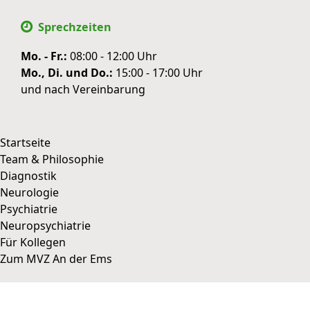
Sprechzeiten
Mo. - Fr.:
08:00 - 12:00 Uhr
Mo., Di. und Do.:
15:00 - 17:00 Uhr
und nach Vereinbarung
Startseite
Team & Philosophie
WIR VERWENDEN COOKIES
Diagnostik
zurück
Neurologie
COOKIE DETAILS
Psychiatrie
Neuropsychiatrie
Speichern & schließen
Alle akzeptieren
Für Kollegen
Zum MVZ An der Ems
Datenschutz
Impressum
Cookie Details
Zum MVZ An der Ems
||
Datenschutz
||
Impressum
||
Zur