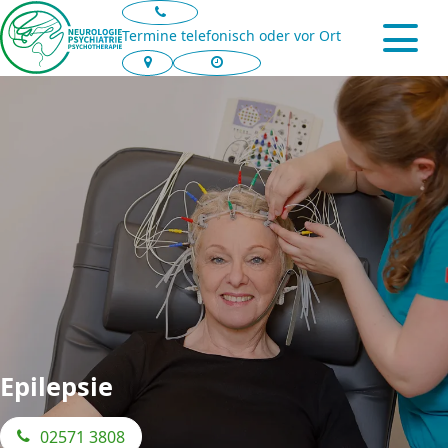
Hirntumor
Navigation
Periphere Nerven- und Muskelerkrankungen
überspringen
02571 3808
Termine telefonisch oder vor Ort
Psychiatrie
Navi
Angst- und Panikerkrankungen
öffn
Anfahrt
Sprechzeiten
Depressionen und bipolare Erkrankungen
Aufmerksamkeitsstörungen
Burnout und Belastungssituationen
Psychosen
Psychische Begleiterkrankungen
Neuropsychiatrie
Gedächtnis- und Konzentrationsstörungen
Alzheimer und andere demenzielle Erkrankungen
Für Kollegen
Zum MVZ An der Ems
Epilepsie
Jetzt
02571 3808