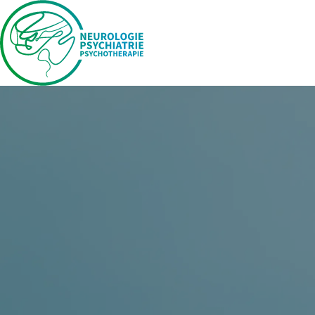
Behandlung nach Schlaganfall, Hirnblutung und Hirntumo
Periphere Nerven- und Muskelerkrankungen
Psychiatrie
Angst- und Panikerkrankungen
Depressionen und bipolare Erkrankungen
Aufmerksamkeitsstörungen
Burnout und Belastungssituationen
Psychosen
Psychische Begleiterkrankungen
Neuropsychiatrie
Gedächtnis- und Konzentrationsstörungen
Alzheimer und andere demenzielle Erkrankungen
Für Kollegen
Zum MVZ An der Ems