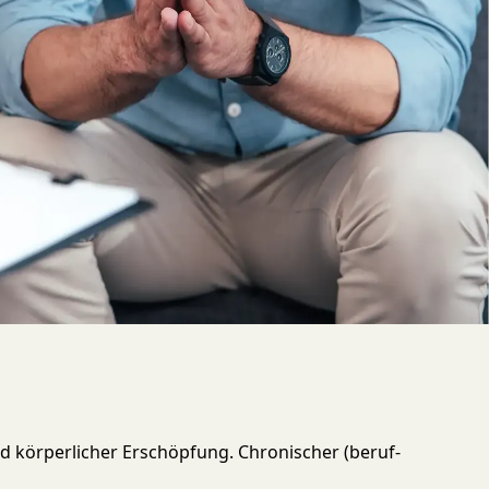
und körper­licher Er­schöpfung. Chro­nischer (beruf­