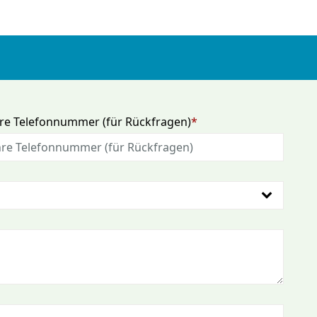
lichtfeld
hre Telefonnummer (für Rückfragen)
*