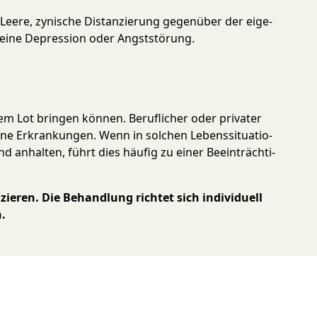
Leere, zy­nische Dis­tan­zierung gegen­über der ei­ge­
r eine De­pression oder Angst­störung.
 dem Lot bringen können. Beruf­licher oder pri­va­ter
ne Er­kran­kun­gen. Wenn in solchen Lebens­situ­a­tio­
d an­halten, führt dies häufig zu einer Be­ein­träch­ti­
eren. Die Be­hand­lung richtet sich in­di­vi­du­ell
.