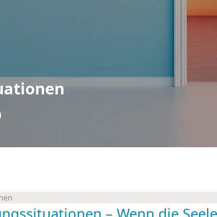
uationen
onen
gs­situationen – Wenn die Seele 