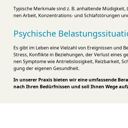
Typische Merk­male sind z. B. an­halten­de Müdig­keit, L
nen Ar­beit, Kon­zen­tra­tions- und Schlaf­störungen u
Psychische Belastungs­situat
Es gibt im Leben eine Viel­zahl von Er­eig­nissen und Be
Stress, Kon­flikte in Be­ziehun­gen, der Ver­lust eines 
nen Symp­tome wie An­triebs­losig­keit, Reiz­bar­keit, Sc
gung der ei­genen Ge­sund­heit.
In unserer Praxis bieten wir eine um­fassen­de Be­ratu
nach Ihren Be­dürf­nissen und soll Ihnen Wege auf­