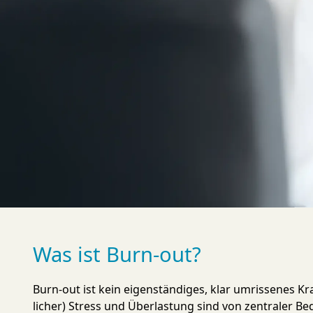
Was ist Burn-out?
Burn-out ist kein eigen­stän­di­ges, klar um­rissenes Kr
licher) Stress und Über­lastung sind von zen­tra­ler Be