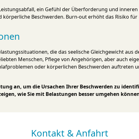
eistungs­ab­fall, ein Ge­fühl der Über­for­der­ung und inneren 
nd kör­per­liche Be­schwer­den. Burn-out er­höht das Risiko fü
ionen
­lastungs­situ­a­tio­nen, die das see­lische Gleich­ge­wicht aus
ge­lieb­ten Men­schen, Pflege von An­ge­hörigen, aber auch eige
hlaf­pro­ble­men oder kör­per­lichen Be­schwer­den auf­treten un
ng an, um die Ur­sachen Ihrer Be­schwer­den zu i­den­ti­fi­zi
zeigen, wie Sie mit Be­las­tun­gen besser um­gehen können
Kontakt & Anfahrt