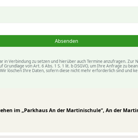
Absenden
ular in Verbindung zu setzen und hierüber auch Termine anzufragen. Zur
auf Grundlage von Art. 6 Abs. 1 S. 1 lit. b DSGVO, um Ihre Anfrage zu b
r löschen Ihre Daten, sofern diese nicht mehr erforderlich sind und ke
tehen im „Park­haus An der Martini­schule“, An der Martin