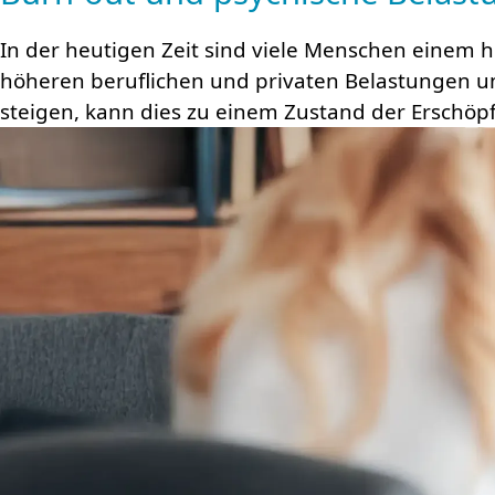
In der heutigen Zeit sind viele Men­schen einem ho
höheren beruf­lichen und pri­va­ten Be­las­tun­gen
steigen, kann dies zu einem Zu­stand der Er­schöpf