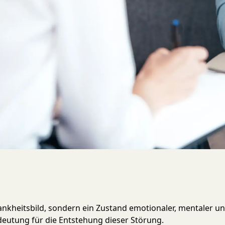
ank­heits­bild, son­dern ein Zu­stand emo­tio­naler, men­taler 
­deu­tung für die Ent­stehung dieser Störung.