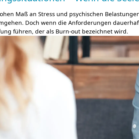
hen Maß an Stress und psy­chisch­en Be­las­tun­gen 
 um­gehen. Doch wenn die An­for­der­un­gen dauer­ha
ung führen, der als Burn-out be­zeich­net wird.