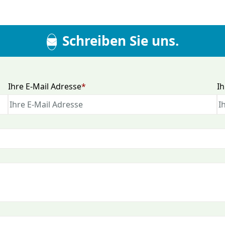
Schreiben Sie uns.
Pflichtfeld
Pf
Ihre E-Mail Adresse
*
I