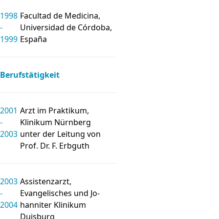
1998
Facultad de Medi­ci­na,
-
Uni­ver­si­dad de Córdoba,
1999
España
Berufs­tätig­keit
2001
Arzt im Praktikum,
-
Klinikum Nürnberg
2003
unter der Leitung von
Prof. Dr. F. Erbguth
2003
Assistenz­arzt,
-
Evan­ge­lisches und Jo­
2004
hanni­ter Klinikum
Duisburg