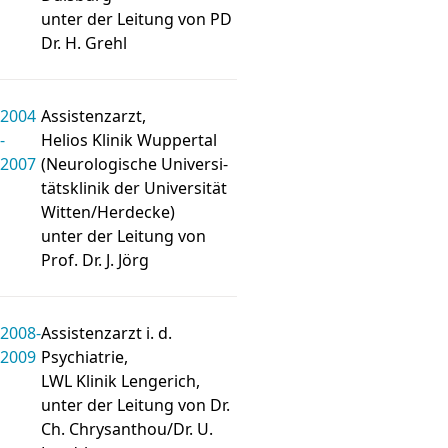
unter der Leitung von PD
Dr. H. Grehl
2004
Assistenz­arzt,
-
Helios Klinik Wupper­tal
2007
(Neuro­lo­gische Uni­ver­si­
täts­klinik der Uni­ver­si­tät
Witten/Herdecke)
unter der Leitung von
Prof. Dr. J. Jörg
2008-
Assistenz­arzt i. d.
2009
Psychiatrie,
LWL Klinik Lengerich,
unter der Leitung von Dr.
Ch. Chrysanthou/Dr. U.