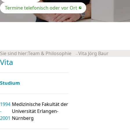
anrufen
Termine telefonisch oder vor Ort
Sie sind hier:
Team & Philosophie
Vita Jörg Baur
Vita
Studium
1994
Medi­zi­nische Fakul­tät der
-
Uni­ver­si­tät Er­langen-
2001
Nürn­berg