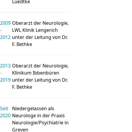
Luedtke
2009
Ober­arzt der Neuro­logie,
-
LWL Klinik Lengerich
2012
unter der Leitung von Dr.
F. Bethke
2013
Ober­arzt der Neuro­logie,
-
Klinikum Ibben­büren
2019
unter der Leitung von Dr.
F. Bethke
Seit
Nieder­ge­lassen als
2020
Neuro­loge in der Praxis
Neuro­lo­gie/
Psychiatrie in
Greven