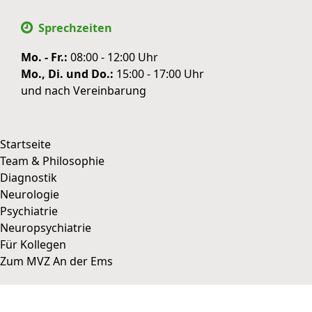
Sprechzeiten
Mo. - Fr.:
08:00 - 12:00 Uhr
Mo., Di. und Do.:
15:00 - 17:00 Uhr
und nach Vereinbarung
Startseite
Team & Philosophie
WIR VERWENDEN COOKIES
Diagnostik
zurück
Neurologie
COOKIE DETAILS
Psychiatrie
Neuropsychiatrie
Speichern & schließen
Alle akzeptieren
Für Kollegen
Zum MVZ An der Ems
Datenschutz
Impressum
Cookie Details
Zum MVZ An der Ems
||
Datenschutz
||
Impressum
||
Zur